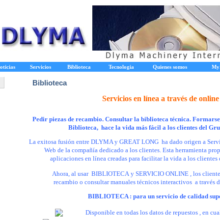
oticias
Servicios
Biblioteca
Tecnologia
Quienes somos
My
Biblioteca
Servicios en línea a través de online
Pedir piezas de recambio. Consultar la biblioteca técnica. Formarse 
Biblioteca, hace la vida más fácil a los clientes del 
La exitosa fusión entre DLYMA y GREAT LONG ha dado origen a Servic
Web de la compañía dedicado a los clientes. Esta herramienta prop
aplicaciones en línea creadas para facilitar la vida a los clien
Ahora, al usar BIBLIOTECA y SERVICIO ONLINE , los clientes
recambio o consultar manuales técnicos interactivos a trav
és 
BIBLIOTECA : para un servicio de calidad sup
Disponible en todas los datos de repuestos , en c