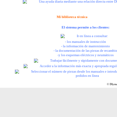
Una ayuda diaria mediante una relación directa entre 
Mi biblioteca técnica
El sistema permite a los clientes:
Ir en línea a consultar:
- los manuales de instrucción
- la información de mantenimiento
- la documentación de las piezas de recambi
-y los esquemas eléctricos y neumáticos
Trabajar fácilmente y rápidamente con documen
Acceder a la información más exacta y apropiada regu
Seleccionar el número de piezas desde los manuales e introdu
pedidos en línea
© Dlym